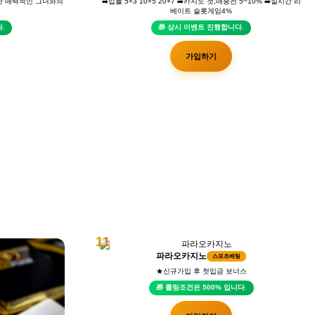
난 매력적인 그녀와의
➡️입플 5+3 10+5 20+7 ➡️카지노 첫,매충전 5~10% ➡️실시간 리
베이트 슬롯게임4%
.
🎁 상시 이벤트 진행합니다.
가입하기
11
파라오카지노
스포츠베팅
★신규가입 후 첫입금 보너스
🎁 롤링조건은 500% 입니다.