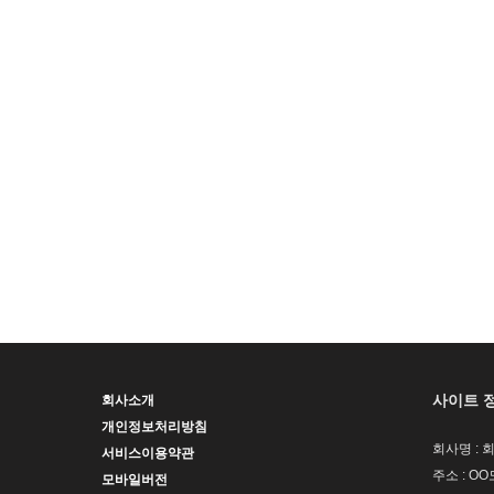
사이트 
회사소개
개인정보처리방침
회사명 : 
서비스이용약관
주소 : OO
모바일버전