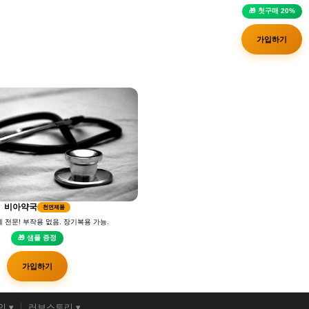
🎁 첫구매 20%
가입하기
비아약국
천연제품
 전문! 부작용 없음. 장기복용 가능.
🎁 샘플 증정
가입하기
 ▾
러브스토리 ▾