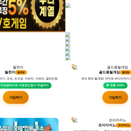
2
릴천지
골드몽릴게임
릴게임
릴게임
기, 오션, 손오공, 다빈치, 사파리, 알라딘등
국내 최대 릴게임! 야마토,바다이야기,
 사이트업데이트 다운로드없이 무설치!!!
🎁 첫충 100%
가입하기
가입하기
6
조이카지노
조이카지노