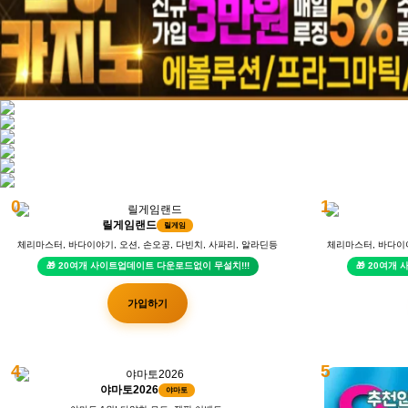
0
1
릴게임랜드
릴게임
체리마스터, 바다이야기, 오션, 손오공, 다빈치, 사파리, 알라딘등
체리마스터, 바다이야
🎁 20여개 사이트업데이트 다운로드없이 무설치!!!
🎁 20여개
가입하기
4
5
야마토2026
야마토