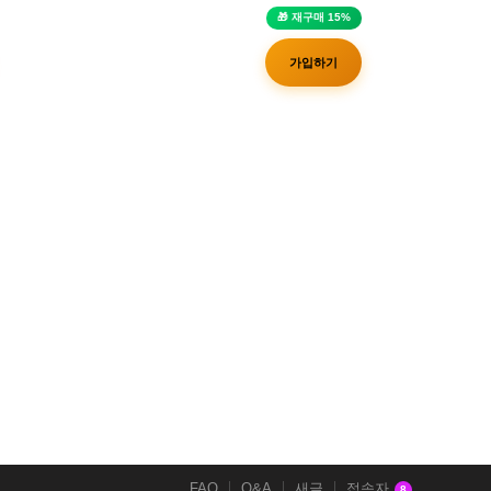
🎁 재구매 15%
가입하기
FAQ
Q&A
새글
접속자
8