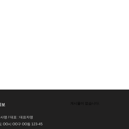
게시물이 없습니다.
정보
회사명 / 대표 : 대표자명
도 OO시 OO구 OO동 123-45