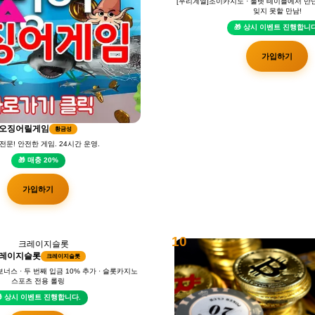
[우리계열]조이카지노 · 룰렛 테이블에서 만
잊지 못할 만남!
🎁 상시 이벤트 진행합니다
가입하기
오징어릴게임
황금성
전문! 안전한 게임. 24시간 운영.
🎁 매충 20%
가입하기
10
레이지슬롯
크레이지슬롯
보너스 · 두 번째 입금 10% 추가 · 슬롯카지노
스포츠 전용 롤링
🎁 상시 이벤트 진행합니다.