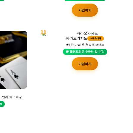
가입하기
11
파라오카지노
스포츠베팅
★신규가입 후 첫입금 보너스
🎁 롤링조건은 500% 입니다.
가입하기
 업계 최고 배당.
)