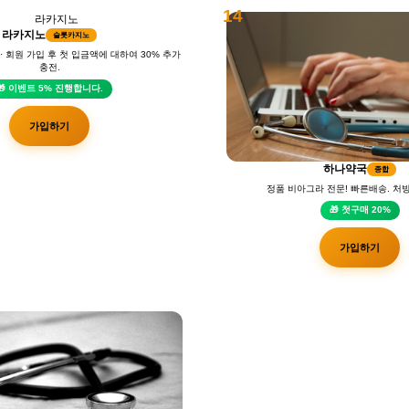
14
라카지노
슬롯카지노
· 회원 가입 후 첫 입금액에 대하여 30% 추가
충전.
🎁 이벤트 5% 진행합니다.
가입하기
하나약국
종합
정품 비아그라 전문! 빠른배송. 처
🎁 첫구매 20%
가입하기