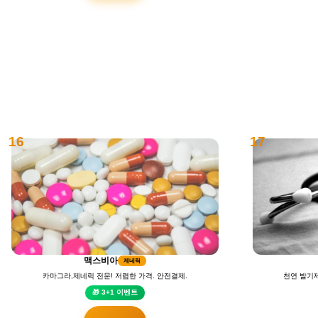
16
17
맥스비아
제네릭
카마그라,제네릭 전문! 저렴한 가격. 안전결제.
천연 발기제
🎁 3+1 이벤트