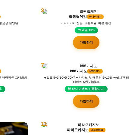
3
릴짱릴게임
바다이야기
황금성 올인원.
바다이야기 전문! 고환수율. 빠른 환전.
🎁 매일 10%
가입하기
7
k88카지노
k88카지노
난 매력적인 그녀와의
➡️입플 5+3 10+5 20+7 ➡️카지노 첫,매충전 5~10% ➡️실시간 리
베이트 슬롯게임4%
.
🎁 상시 이벤트 진행합니다.
가입하기
11
파라오카지노
스포츠베팅