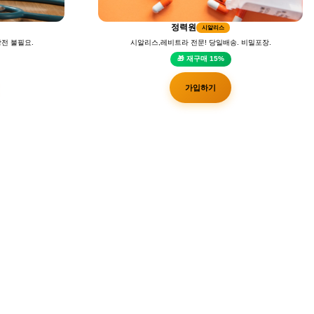
정력원
시알리스
방전 불필요.
시알리스,레비트라 전문! 당일배송. 비밀포장.
🎁 재구매 15%
가입하기