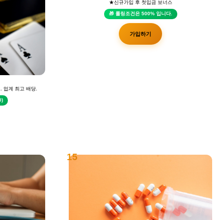
★신규가입 후 첫입금 보너스
🎁 롤링조건은 500% 입니다.
가입하기
 업계 최고 배당.
)
15