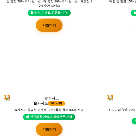
첫 충전 50% 추가 보너스 · 매 충전 20% 추가 보너스 · 재충전 1
매일 첫 입금 15% 
0% 추가 보너스
🎁 상시 이벤트 진행합니다.
가입하기
12
13
솔카지노
카지노베팅
솔카지노 특별한 이벤트 · 개인롤링 콤프 0.6% 지급.
신규가입 첫충 30% 
🎁 신규회원 가입시 가입쿠폰 지급
가입하기