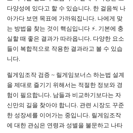
다양성에 있다고 할 수 있습니다. 한 걸음씩 나
아가다 보면 목표에 가까워집니다. 나에게 맞
는 방법을 찾는 것이 핵심입니다 ⚡. 기본에 충
실할 때 좋은 결과가 따라옵니다. 다양한 요소
들이 복합적으로 작용한 결과라고 볼 수 있습
니다.
릴게임조작 검증 ~ 릴게임보너스 하는법 설계
을 제대로 즐기기 위해서는 적절한 정보와 경
험이 필요합니다. 남들과 비교하기보다는 자
신만의 길을 찾아야 합니다. 관련 시장도 꾸준
한 성장세를 이어가는 중입니다. 릴게임조작
에 대한 관심은 연령과 성별을 불문하고 나타