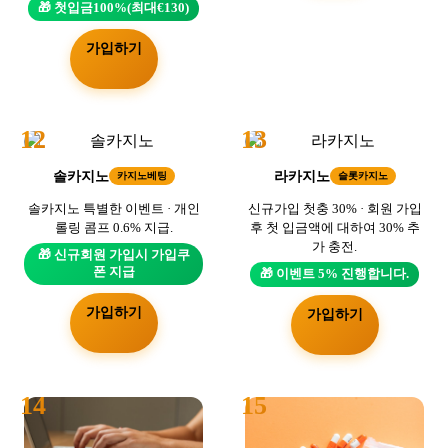
🎁 첫입금100%(최대€130)
가입하기
12
13
솔카지노
라카지노
카지노베팅
슬롯카지노
솔카지노 특별한 이벤트 · 개인
신규가입 첫충 30% · 회원 가입
롤링 콤프 0.6% 지급.
후 첫 입금액에 대하여 30% 추
가 충전.
🎁 신규회원 가입시 가입쿠
폰 지급
🎁 이벤트 5% 진행합니다.
가입하기
가입하기
14
15