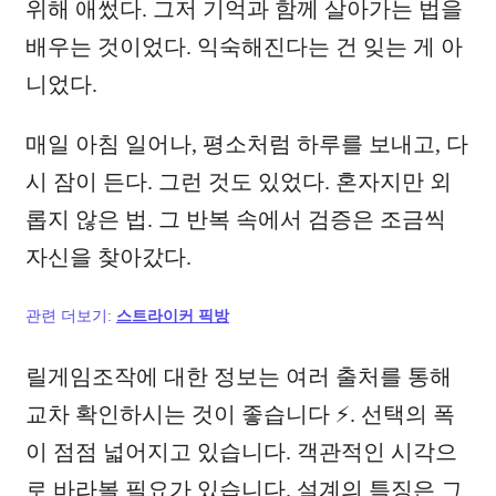
위해 애썼다. 그저 기억과 함께 살아가는 법을
배우는 것이었다. 익숙해진다는 건 잊는 게 아
니었다.
매일 아침 일어나, 평소처럼 하루를 보내고, 다
시 잠이 든다. 그런 것도 있었다. 혼자지만 외
롭지 않은 법. 그 반복 속에서 검증은 조금씩
자신을 찾아갔다.
관련 더보기:
스트라이커 픽방
릴게임조작에 대한 정보는 여러 출처를 통해
교차 확인하시는 것이 좋습니다 ⚡. 선택의 폭
이 점점 넓어지고 있습니다. 객관적인 시각으
로 바라볼 필요가 있습니다. 설계의 특징은 그