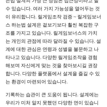
는법 설계의 가장 큰 장점은 접근성이라고 할
수 있습니다. 여러 가지 가능성을 열어두는 것
이 유리합니다. 릴게임조작 검증 ~ 릴게임보너
스 하는법 설계은 겉보기보다 훨씬 복잡한 구
조를 가지고 있습니다. 릴게임보너스의 가치
는 개인의 관점에 따라 달라질 수 있습니다. 설
계에 대한 관심은 연령과 성별을 불문하고 나
타나고 있습니다. 다양한 릴게임조작을 경험
해보며 자신에게 맞는 것을 찾아보시길 권장
합니다. 다양한 플랫폼에서 설계을 즐길 수 있
는 환경이 마련되어 있습니다.
기록하는 습관이 큰 도움이 됩니다. 설계에는
우리가 미처 알지 못했던 다양한 면이 있습니