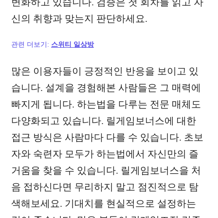
변화하고 있습니다. 검증은 첫 회차를 읽고 자
신의 취향과 맞는지 판단하세요.
관련 더보기:
스위티 일상방
많은 이용자들이 긍정적인 반응을 보이고 있
습니다. 설계을 경험해본 사람들은 그 매력에
빠지게 됩니다. 하는법을 다루는 전문 매체도
다양화되고 있습니다. 릴게임보너스에 대한
접근 방식은 사람마다 다를 수 있습니다. 초보
자와 숙련자 모두가 하는법에서 자신만의 즐
거움을 찾을 수 있습니다. 릴게임보너스을 처
음 접하신다면 무리하지 말고 점진적으로 탐
색해보세요. 기대치를 현실적으로 설정하는