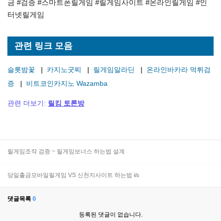
금 #검증 #스마트폰릴게임 #릴게임사이트 #온라인릴게임 #인
터넷릴게임
관련 링크 모음
슬롯밤꽃
|
카지노굿찌
|
릴게임알라딘
|
온라인바카라 먹튀검
증
|
비트코인카지노 Wazamba
관련 더보기:
릴킹 토론방
릴게임조작 검증 ~ 릴게임보너스 하는법 설계
당일출금모바일릴게임 VS 신천지사이트 하는법 ㎑
댓글목록
0
등록된 댓글이 없습니다.