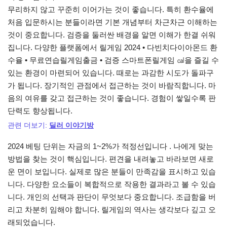
무리하지 않고 꾸준히 이어가는 것이 좋습니다. 특히 환수율에
처음 입문하시는 분들이라면 기본 개념부터 차근차근 이해하는
것이 중요합니다. 검증을 둘러싼 배경을 알면 이해가 한결 쉬워
집니다. 다양한 플랫폼에서 릴게임 2024 • 다빈치다이아몬드 환
수율 • 무료연습릴게임출금 • 검증 스마트폰릴게임 ㎈을 즐길 수
있는 환경이 마련되어 있습니다. 때로는 과감한 시도가 돌파구
가 됩니다. 장기적인 관점에서 접근하는 것이 바람직합니다. 마
음의 여유를 갖고 접근하는 것이 좋습니다. 경험이 쌓일수록 판
단력도 향상됩니다.
관련 더보기:
딜러 이야기방
2024 베팅 단위는 자금의 1~2%가 적정선입니다 . 나에게 맞는
방법을 찾는 것이 핵심입니다. 편견을 내려놓고 바라보면 새로
운 면이 보입니다. 실제로 많은 분들이 만족감을 표시하고 있습
니다. 다양한 요소들이 복합적으로 작용한 결과라고 볼 수 있습
니다. 개인의 선택과 판단이 무엇보다 중요합니다. 조급함을 버
리고 차분히 임해야 합니다. 릴게임의 역사는 생각보다 깊고 오
래되었습니다.