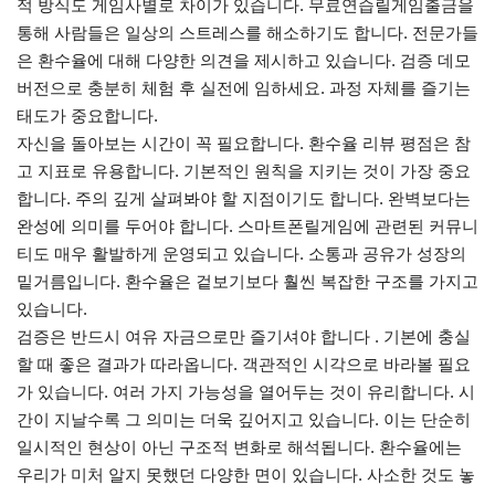
적 방식도 게임사별로 차이가 있습니다. 무료연습릴게임출금을
통해 사람들은 일상의 스트레스를 해소하기도 합니다. 전문가들
은 환수율에 대해 다양한 의견을 제시하고 있습니다. 검증 데모
버전으로 충분히 체험 후 실전에 임하세요. 과정 자체를 즐기는
태도가 중요합니다.
자신을 돌아보는 시간이 꼭 필요합니다. 환수율 리뷰 평점은 참
고 지표로 유용합니다. 기본적인 원칙을 지키는 것이 가장 중요
합니다. 주의 깊게 살펴봐야 할 지점이기도 합니다. 완벽보다는
완성에 의미를 두어야 합니다. 스마트폰릴게임에 관련된 커뮤니
티도 매우 활발하게 운영되고 있습니다. 소통과 공유가 성장의
밑거름입니다. 환수율은 겉보기보다 훨씬 복잡한 구조를 가지고
있습니다.
검증은 반드시 여유 자금으로만 즐기셔야 합니다 . 기본에 충실
할 때 좋은 결과가 따라옵니다. 객관적인 시각으로 바라볼 필요
가 있습니다. 여러 가지 가능성을 열어두는 것이 유리합니다. 시
간이 지날수록 그 의미는 더욱 깊어지고 있습니다. 이는 단순히
일시적인 현상이 아닌 구조적 변화로 해석됩니다. 환수율에는
우리가 미처 알지 못했던 다양한 면이 있습니다. 사소한 것도 놓