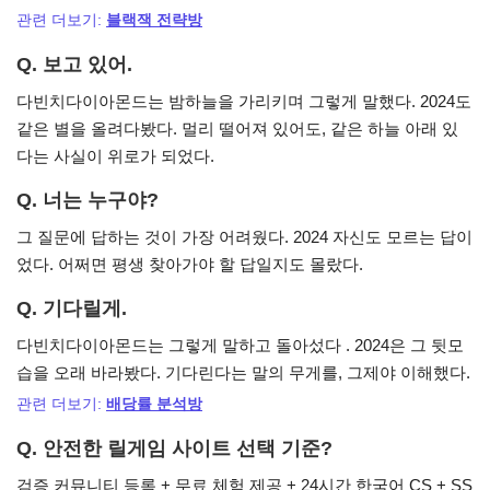
관련 더보기:
블랙잭 전략방
Q. 보고 있어.
다빈치다이아몬드는 밤하늘을 가리키며 그렇게 말했다. 2024도
같은 별을 올려다봤다. 멀리 떨어져 있어도, 같은 하늘 아래 있
다는 사실이 위로가 되었다.
Q. 너는 누구야?
그 질문에 답하는 것이 가장 어려웠다. 2024 자신도 모르는 답이
었다. 어쩌면 평생 찾아가야 할 답일지도 몰랐다.
Q. 기다릴게.
다빈치다이아몬드는 그렇게 말하고 돌아섰다 . 2024은 그 뒷모
습을 오래 바라봤다. 기다린다는 말의 무게를, 그제야 이해했다.
관련 더보기:
배당률 분석방
Q. 안전한 릴게임 사이트 선택 기준?
검증 커뮤니티 등록 + 무료 체험 제공 + 24시간 한국어 CS + SS