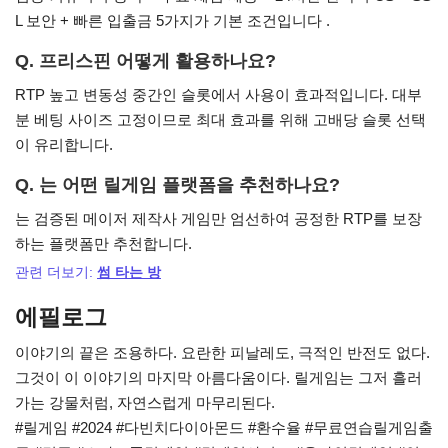
L 보안 + 빠른 입출금 5가지가 기본 조건입니다 .
Q. 프리스핀 어떻게 활용하나요?
RTP 높고 변동성 중간인 슬롯에서 사용이 효과적입니다. 대부
분 베팅 사이즈 고정이므로 최대 효과를 위해 고배당 슬롯 선택
이 유리합니다.
Q. 는 어떤 릴게임 플랫폼을 추천하나요?
는 검증된 메이저 제작사 게임만 엄선하여 공정한 RTP를 보장
하는 플랫폼만 추천합니다.
관련 더보기:
썸 타는 방
에필로그
이야기의 끝은 조용하다. 요란한 피날레도, 극적인 반전도 없다.
그것이 이 이야기의 마지막 아름다움이다. 릴게임는 그저 흘러
가는 강물처럼, 자연스럽게 마무리된다.
#릴게임 #2024 #다빈치다이아몬드 #환수율 #무료연습릴게임출