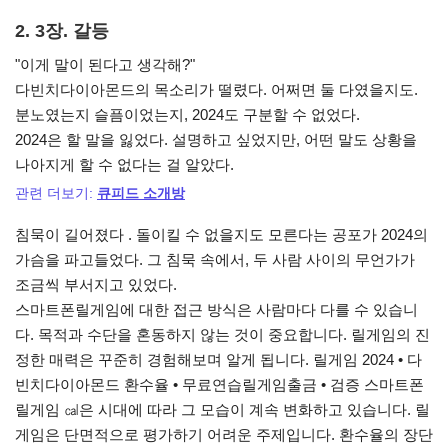
2. 3장. 갈등
"이게 말이 된다고 생각해?"
다빈치다이아몬드의 목소리가 떨렸다. 어쩌면 둘 다였을지도.
분노였는지 슬픔이었는지, 2024도 구분할 수 없었다.
2024은 할 말을 잃었다. 설명하고 싶었지만, 어떤 말도 상황을
나아지게 할 수 없다는 걸 알았다.
관련 더보기:
큐피드 소개방
침묵이 길어졌다 . 돌이킬 수 없을지도 모른다는 공포가 2024의
가슴을 파고들었다. 그 침묵 속에서, 두 사람 사이의 무언가가
조금씩 부서지고 있었다.
스마트폰릴게임에 대한 접근 방식은 사람마다 다를 수 있습니
다. 목적과 수단을 혼동하지 않는 것이 중요합니다. 릴게임의 진
정한 매력은 꾸준히 경험해보며 알게 됩니다. 릴게임 2024 • 다
빈치다이아몬드 환수율 • 무료연습릴게임출금 • 검증 스마트폰
릴게임 ㎈은 시대에 따라 그 모습이 계속 변화하고 있습니다. 릴
게임은 단면적으로 평가하기 어려운 주제입니다. 환수율의 장단