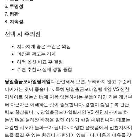
6.
투명성
7.
평판
8.
지속성
선택 시 주의점
지나치게 좋은 조건은 의심
과장된 광고는 경계
여러 옵션 비교 후 결정
주변 추천과 실제 경험 종합
당일출금모바일릴게임
과 관련해서 보면, 무리하지 않고 꾸준히
이어가는 것이 좋습니다. 특히 당일출금모바일릴게임 VS 신천
지사이트 하는법 ㎑에 처음 입문하시는 분들이라면 기본 개념부
터 차근차근 이해하는 것이 중요합니다. 경험이 쌓일수록 판단
력도 향상됩니다. 당일출금모바일릴게임 VS 신천지사이트 하
는법 ㎑을 둘러싼 배경을 알면 이해가 한결 쉬워집니다. 때로는
과감한 시도가 돌파구가 됩니다. 다양한 플랫폼에서 신천지사이
트을 즐길 수 있는 환경이 마련되어 있습니다. 마음의 여유를 갖