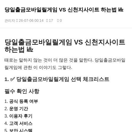
당일출금모바일릴게임 VS 신천지사이트 하는법 ㎑
관리자
26-07-06 00:14
17
0
본문
당일출금모바일릴게임 VS 신천지사이트
하는법 ㎑
때로는 말하지 않는 것이 더 많은 것을 말한다. 당일출금모바일
릴게임에 관한 이 이야기도 그렇다.
1. ✅ 당일출금모바일릴게임 선택 체크리스트
필수 확인 사항
1.
공식 등록 여부
2.
운영 기간
3.
이용자 후기
4.
고객 서비스
5.
보안 시스템