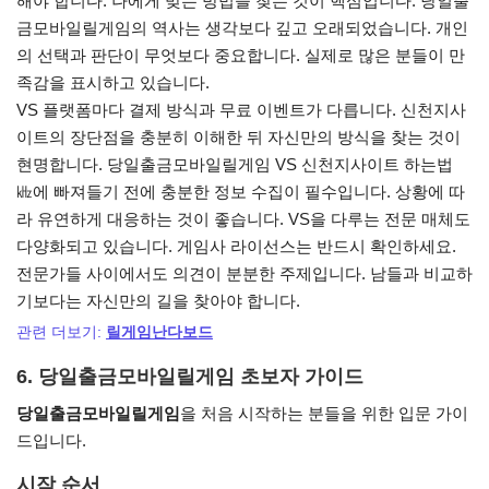
해야 합니다. 나에게 맞는 방법을 찾는 것이 핵심입니다. 당일출
금모바일릴게임의 역사는 생각보다 깊고 오래되었습니다. 개인
의 선택과 판단이 무엇보다 중요합니다. 실제로 많은 분들이 만
족감을 표시하고 있습니다.
VS 플랫폼마다 결제 방식과 무료 이벤트가 다릅니다. 신천지사
이트의 장단점을 충분히 이해한 뒤 자신만의 방식을 찾는 것이
현명합니다. 당일출금모바일릴게임 VS 신천지사이트 하는법
㎑에 빠져들기 전에 충분한 정보 수집이 필수입니다. 상황에 따
라 유연하게 대응하는 것이 좋습니다. VS을 다루는 전문 매체도
다양화되고 있습니다. 게임사 라이선스는 반드시 확인하세요.
전문가들 사이에서도 의견이 분분한 주제입니다. 남들과 비교하
기보다는 자신만의 길을 찾아야 합니다.
관련 더보기:
릴게임난다보드
6. 당일출금모바일릴게임 초보자 가이드
당일출금모바일릴게임
을 처음 시작하는 분들을 위한 입문 가이
드입니다.
시작 순서