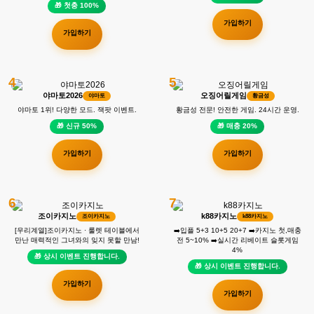
🎁 첫충 100%
가입하기
가입하기
4
5
야마토2026
오징어릴게임
야마토
황금성
야마토 1위! 다양한 모드. 잭팟 이벤트.
황금성 전문! 안전한 게임. 24시간 운영.
🎁 신규 50%
🎁 매충 20%
가입하기
가입하기
6
7
조이카지노
k88카지노
조이카지노
k88카지노
[우리계열]조이카지노 · 룰렛 테이블에서
➡️입플 5+3 10+5 20+7 ➡️카지노 첫,매충
만난 매력적인 그녀와의 잊지 못할 만남!
전 5~10% ➡️실시간 리베이트 슬롯게임
4%
🎁 상시 이벤트 진행합니다.
🎁 상시 이벤트 진행합니다.
가입하기
가입하기