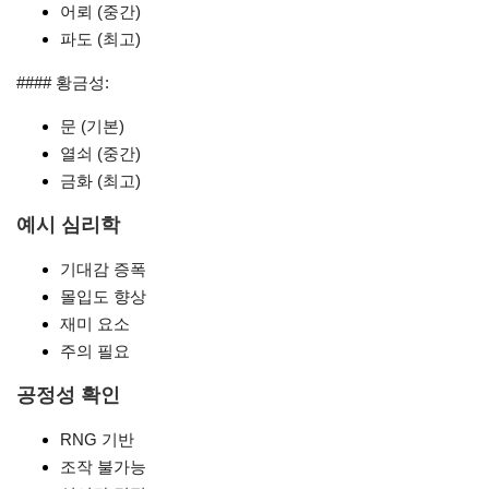
어뢰 (중간)
파도 (최고)
#### 황금성:
문 (기본)
열쇠 (중간)
금화 (최고)
예시 심리학
기대감 증폭
몰입도 향상
재미 요소
주의 필요
공정성 확인
RNG 기반
조작 불가능