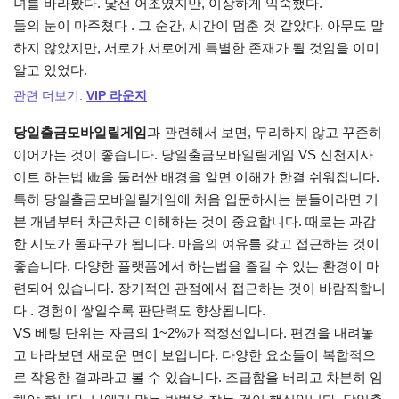
녀를 바라봤다. 낯선 어조였지만, 이상하게 익숙했다.
둘의 눈이 마주쳤다 . 그 순간, 시간이 멈춘 것 같았다. 아무도 말
하지 않았지만, 서로가 서로에게 특별한 존재가 될 것임을 이미
알고 있었다.
관련 더보기:
VIP 라운지
당일출금모바일릴게임
과 관련해서 보면, 무리하지 않고 꾸준히
이어가는 것이 좋습니다. 당일출금모바일릴게임 VS 신천지사
이트 하는법 ㎑을 둘러싼 배경을 알면 이해가 한결 쉬워집니다.
특히 당일출금모바일릴게임에 처음 입문하시는 분들이라면 기
본 개념부터 차근차근 이해하는 것이 중요합니다. 때로는 과감
한 시도가 돌파구가 됩니다. 마음의 여유를 갖고 접근하는 것이
좋습니다. 다양한 플랫폼에서 하는법을 즐길 수 있는 환경이 마
련되어 있습니다. 장기적인 관점에서 접근하는 것이 바람직합니
다 . 경험이 쌓일수록 판단력도 향상됩니다.
VS 베팅 단위는 자금의 1~2%가 적정선입니다. 편견을 내려놓
고 바라보면 새로운 면이 보입니다. 다양한 요소들이 복합적으
로 작용한 결과라고 볼 수 있습니다. 조급함을 버리고 차분히 임