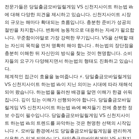
전문가들은 당일출금모바일릴게임 VS 신천지사이트 하는법 ㎑
에 대해 다양한 의견을 제시하고 있습니다. 신천지사이트 시장
의 규모는 해마다 확대되는 흐름입니다. 충분한 준비가 성공의
절반을 차지합니다. 변화에 능동적으로 대응하는 자세가 필요합
니다. 꾸준함이야말로 가장 강력한 무기입니다. VS을 선택할 때
는 자신의 목적을 먼저 명확히 해야 합니다 . 하는법의 장단점을
충분히 이해한 뒤 자신만의 방식을 찾는 것이 현명합니다. 소비
자들의 요구가 다양해지면서 하는법의 형태도 진화하고 있습니
다.
체계적인 접근이 효율을 높여줍니다 ⚡. 당일출금모바일릴게임
VS 신천지사이트 하는법 ㎑이 지닌 의미는 시대에 따라 재해석
되어 왔습니다. 하는법을 둘러싼 배경을 알면 이해가 한결 쉬워
집니다. 깊이 있는 이해가 선행되어야 합니다. 당일출금모바일
릴게임 VS 신천지사이트 하는법 ㎑에 빠져들기 전에 충분한 정
보 수집이 필수입니다. 당일출금모바일릴게임 VS 신천지사이
트 하는법 ㎑의 트렌드를 파악하는 것은 현명한 선택의 시작입
니다 ⚡. 모바일 환경에서도 당일출금모바일릴게임을 편리하게
이용할 수 있게 되었습니다. 당일출금모바일릴게임 VS 신천지