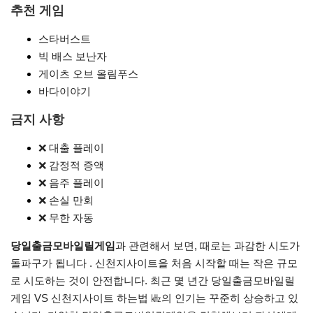
추천 게임
스타버스트
빅 배스 보난자
게이츠 오브 올림푸스
바다이야기
금지 사항
❌ 대출 플레이
❌ 감정적 증액
❌ 음주 플레이
❌ 손실 만회
❌ 무한 자동
당일출금모바일릴게임
과 관련해서 보면, 때로는 과감한 시도가
돌파구가 됩니다 . 신천지사이트을 처음 시작할 때는 작은 규모
로 시도하는 것이 안전합니다. 최근 몇 년간 당일출금모바일릴
게임 VS 신천지사이트 하는법 ㎑의 인기는 꾸준히 상승하고 있