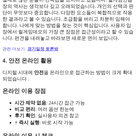
장의 역사는 생각보다 깊고 오래되었습니다. 개인의 선택과 판
단이 무엇보다 중요합니다. 다양한 요소들이 복합적으로 작용
한 결과라고 볼 수 있습니다. 조급함을 버리고 차분히 임해야
합니다. 나에게 맞는 방법을 찾는 것이 핵심입니다. 사용자 입
장에서 릴게임데모의 가장 큰 장점은 접근성이라고 할 수 있습
니다. 편견을 내려놓고 바라보면 새로운 면이 보입니다.
관련 더보기:
경기일정 토론방
4. 안전 온라인 활용
디지털 시대에
안전
을 온라인으로 접근하는 방법이 크게 확대
되었습니다 .
온라인 이용 장점
시간 제약 없음
: 24시간 접근 가능
비교 편리
: 여러 옵션 한눈에
후기 확인
: 실사용자 의견 참고
⚡
즉시 실행
: 바로 시작 가능
온라인 이용 시 체크