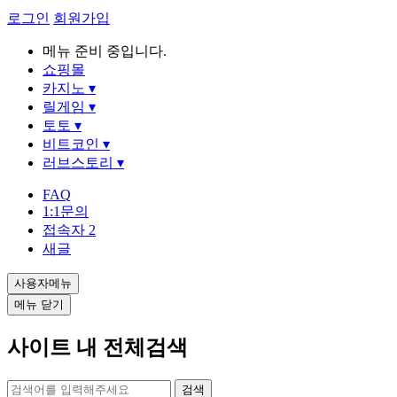
로그인
회원가입
메뉴 준비 중입니다.
쇼핑몰
카지노 ▾
릴게임 ▾
토토 ▾
비트코인 ▾
러브스토리 ▾
FAQ
1:1문의
접속자
2
새글
사용자메뉴
메뉴 닫기
사이트 내 전체검색
검색