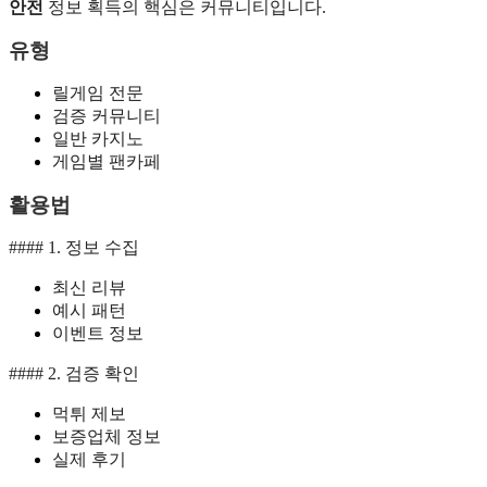
안전
정보 획득의 핵심은 커뮤니티입니다.
유형
릴게임 전문
검증 커뮤니티
일반 카지노
게임별 팬카페
활용법
#### 1. 정보 수집
최신 리뷰
예시 패턴
이벤트 정보
#### 2. 검증 확인
먹튀 제보
보증업체 정보
실제 후기