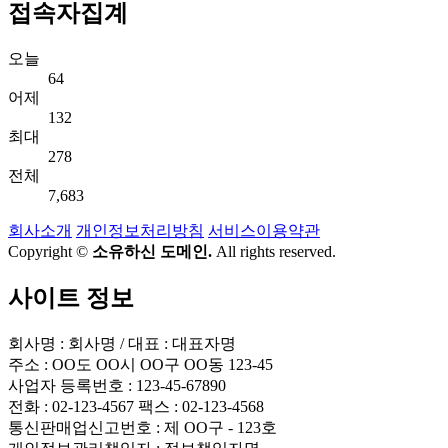
접속자집계
오늘
64
어제
132
최대
278
전체
7,683
회사소개
개인정보처리방침
서비스이용약관
Copyright ©
소유하신 도메인.
All rights reserved.
사이트 정보
회사명 : 회사명 / 대표 : 대표자명
주소 : OO도 OO시 OO구 OO동 123-45
사업자 등록번호 : 123-45-67890
전화 : 02-123-4567 팩스 : 02-123-4568
통신판매업신고번호 : 제 OO구 - 123호