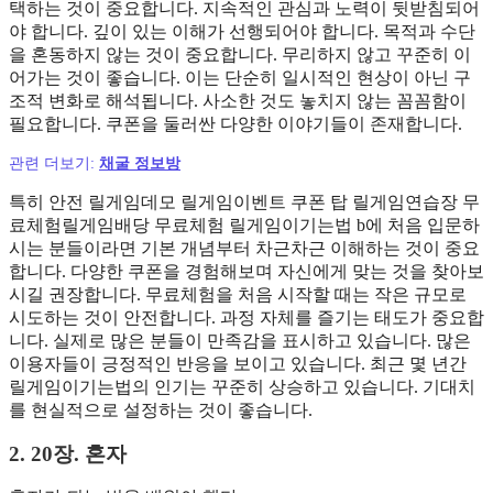
택하는 것이 중요합니다. 지속적인 관심과 노력이 뒷받침되어
야 합니다. 깊이 있는 이해가 선행되어야 합니다. 목적과 수단
을 혼동하지 않는 것이 중요합니다. 무리하지 않고 꾸준히 이
어가는 것이 좋습니다. 이는 단순히 일시적인 현상이 아닌 구
조적 변화로 해석됩니다. 사소한 것도 놓치지 않는 꼼꼼함이
필요합니다. 쿠폰을 둘러싼 다양한 이야기들이 존재합니다.
관련 더보기:
채굴 정보방
특히 안전 릴게임데모 릴게임이벤트 쿠폰 탑 릴게임연습장 무
료체험릴게임배당 무료체험 릴게임이기는법 b에 처음 입문하
시는 분들이라면 기본 개념부터 차근차근 이해하는 것이 중요
합니다. 다양한 쿠폰을 경험해보며 자신에게 맞는 것을 찾아보
시길 권장합니다. 무료체험을 처음 시작할 때는 작은 규모로
시도하는 것이 안전합니다. 과정 자체를 즐기는 태도가 중요합
니다. 실제로 많은 분들이 만족감을 표시하고 있습니다. 많은
이용자들이 긍정적인 반응을 보이고 있습니다. 최근 몇 년간
릴게임이기는법의 인기는 꾸준히 상승하고 있습니다. 기대치
를 현실적으로 설정하는 것이 좋습니다.
2. 20장. 혼자